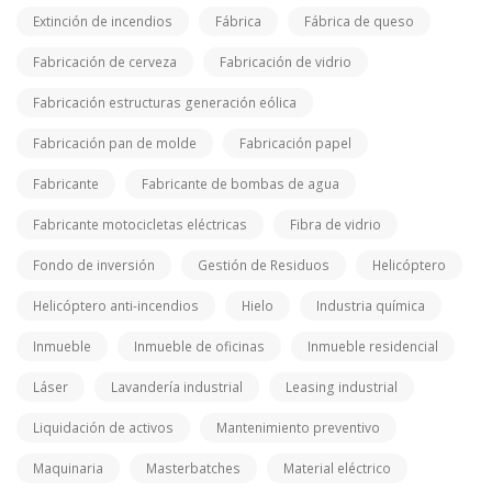
Extinción de incendios
Fábrica
Fábrica de queso
Fabricación de cerveza
Fabricación de vidrio
Fabricación estructuras generación eólica
Fabricación pan de molde
Fabricación papel
Fabricante
Fabricante de bombas de agua
Fabricante motocicletas eléctricas
Fibra de vidrio
Fondo de inversión
Gestión de Residuos
Helicóptero
Helicóptero anti-incendios
Hielo
Industria química
Inmueble
Inmueble de oficinas
Inmueble residencial
Láser
Lavandería industrial
Leasing industrial
Liquidación de activos
Mantenimiento preventivo
Maquinaria
Masterbatches
Material eléctrico