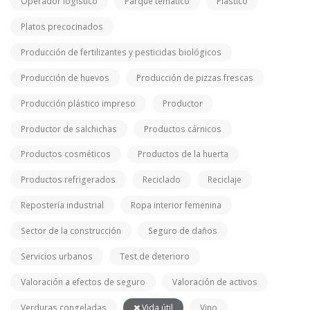
Operador logístico
Parque temático
Plástico
Platos precocinados
Producción de fertilizantes y pesticidas biológicos
Producción de huevos
Producción de pizzas frescas
Producción plástico impreso
Productor
Productor de salchichas
Productos cárnicos
Productos cosméticos
Productos de la huerta
Productos refrigerados
Reciclado
Reciclaje
Repostería industrial
Ropa interior femenina
Sector de la construcción
Seguro de daños
Servicios urbanos
Test de deterioro
Valoración a efectos de seguro
Valoración de activos
Verduras congeladas
Vida útil
Vino