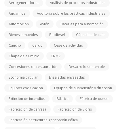
Aerogeneradores
Análisis de procesos industriales
Andamios
Auditoría sobre las prácticas industriales
Automoción
Avión
Baterías para automoción
Bienes inmuebles
Biodiesel
Cápsulas de cafe
Caucho
Cerdo
Cese de actividad
Chapa de aluminio
CNMV
Concesiones de restauración
Desarrollo sostenible
Economía circular
Ensaladas envasadas
Equipos codificación
Equipos de suspensión y dirección
Extinción de incendios
Fábrica
Fábrica de queso
Fabricación de cerveza
Fabricación de vidrio
Fabricación estructuras generación eólica