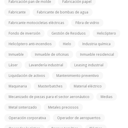
Fabricación pan de molde
Fabricación papel
Fabricante
Fabricante de bombas de agua
Fabricante motocicletas eléctricas
Fibra de vidrio
Fondo de inversión
Gestión de Residuos
Helicóptero
Helicóptero anti-incendios
Hielo
Industria química
Inmueble
Inmueble de oficinas
Inmueble residencial
Láser
Lavandería industrial
Leasing industrial
Liquidación de activos
Mantenimiento preventivo
Maquinaria
Masterbatches
Material eléctrico
Mecanizado de piezas para el sector aeronáutico
Medias
Metal sinterizado
Metales preciosos
Operación corporativa
Operador de aeropuertos