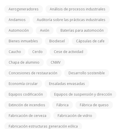
Aerogeneradores
Análisis de procesos industriales
Andamios
Auditoría sobre las prácticas industriales
Automoción
Avión
Baterías para automoción
Bienes inmuebles
Biodiesel
Cápsulas de cafe
Caucho
Cerdo
Cese de actividad
Chapa de aluminio
CNMV
Concesiones de restauración
Desarrollo sostenible
Economía circular
Ensaladas envasadas
Equipos codificación
Equipos de suspensión y dirección
Extinción de incendios
Fábrica
Fábrica de queso
Fabricación de cerveza
Fabricación de vidrio
Fabricación estructuras generación eólica