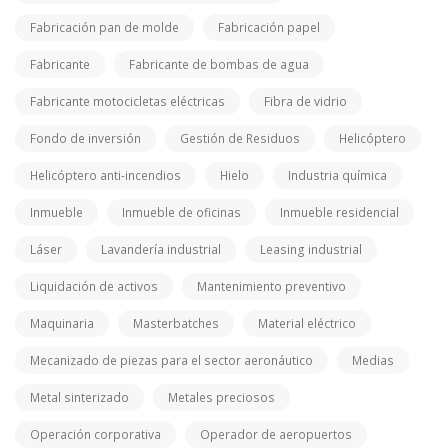
Fabricación pan de molde
Fabricación papel
Fabricante
Fabricante de bombas de agua
Fabricante motocicletas eléctricas
Fibra de vidrio
Fondo de inversión
Gestión de Residuos
Helicóptero
Helicóptero anti-incendios
Hielo
Industria química
Inmueble
Inmueble de oficinas
Inmueble residencial
Láser
Lavandería industrial
Leasing industrial
Liquidación de activos
Mantenimiento preventivo
Maquinaria
Masterbatches
Material eléctrico
Mecanizado de piezas para el sector aeronáutico
Medias
Metal sinterizado
Metales preciosos
Operación corporativa
Operador de aeropuertos