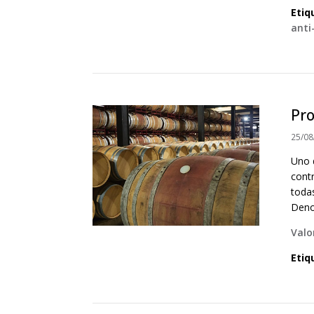
Etiq
anti
Pr
25/08
Uno 
cont
toda
Denom
Valo
Etiq