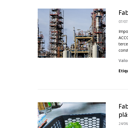
Fab
07/07
Impo
ACCO
terce
const
Valo
Etiq
Fa
plá
24/06