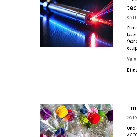
tec
07/11
El m
láse
fabr
equip
Valo
Etiq
Emp
20/10
Uno 
ACCO