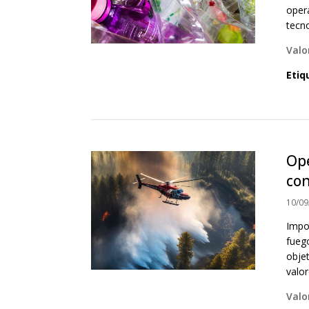
oper
tecno
Valo
Etiq
Ope
con
10/09
Impo
fueg
objet
valor
Valo