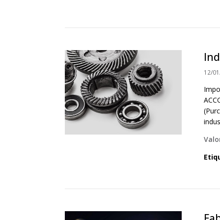
Ind
12/01
Impo
ACCO
(Purc
indus
Valo
Etiq
Fab