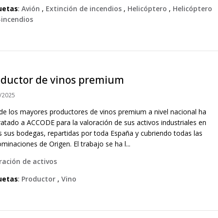
uetas
:
Avión
,
Extinción de incendios
,
Helicóptero
,
Helicóptero
-incendios
oductor de vinos premium
/2025
de los mayores productores de vinos premium a nivel nacional ha
ratado a ACCODE para la valoración de sus activos industriales en
s sus bodegas, repartidas por toda España y cubriendo todas las
inaciones de Origen. El trabajo se ha l...
ración de activos
uetas
:
Productor
,
Vino