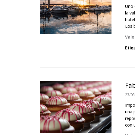
Uno 
la v
hotel
Los b
Valo
Etiq
Fab
23/03
Impo
una 
repos
con 