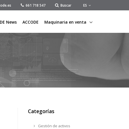
ES
ode.es
661 718 547
Buscar
DE News
ACCODE
Maquinaria en venta
Categorías
Gestión de activos