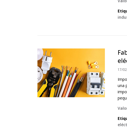
Valo
Etiq
indu
Fab
elé
17/02
Impo
una 
impo
peque
Valo
Etiq
eléc