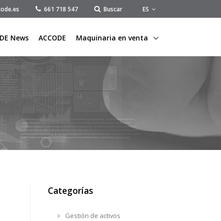
ES
ode.es
661 718 547
Buscar
DE News
ACCODE
Maquinaria en venta
Categorías
Gestión de activos