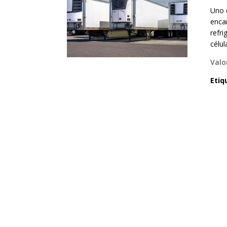
Uno 
enca
refr
célul
Valo
Etiq