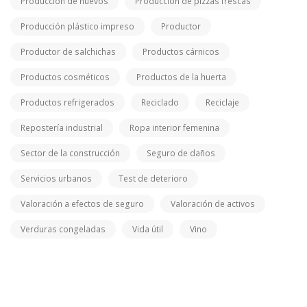
Producción de huevos
Producción de pizzas frescas
Producción plástico impreso
Productor
Productor de salchichas
Productos cárnicos
Productos cosméticos
Productos de la huerta
Productos refrigerados
Reciclado
Reciclaje
Repostería industrial
Ropa interior femenina
Sector de la construcción
Seguro de daños
Servicios urbanos
Test de deterioro
Valoración a efectos de seguro
Valoración de activos
Verduras congeladas
Vida útil
Vino