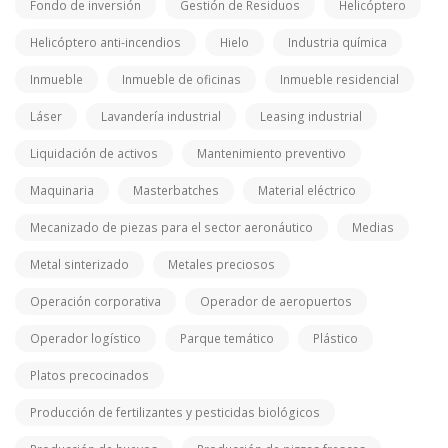
Fondo de inversión
Gestión de Residuos
Helicóptero
Helicóptero anti-incendios
Hielo
Industria química
Inmueble
Inmueble de oficinas
Inmueble residencial
Láser
Lavandería industrial
Leasing industrial
Liquidación de activos
Mantenimiento preventivo
Maquinaria
Masterbatches
Material eléctrico
Mecanizado de piezas para el sector aeronáutico
Medias
Metal sinterizado
Metales preciosos
Operación corporativa
Operador de aeropuertos
Operador logístico
Parque temático
Plástico
Platos precocinados
Producción de fertilizantes y pesticidas biológicos